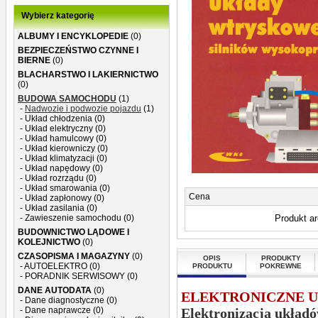
Wybierz kategorię
ALBUMY I ENCYKLOPEDIE
(0)
BEZPIECZEŃSTWO CZYNNE I
BIERNE
(0)
BLACHARSTWO I LAKIERNICTWO
(0)
BUDOWA SAMOCHODU
(1)
-
Nadwozie i podwozie pojazdu
(1)
- Układ chłodzenia (0)
- Układ elektryczny (0)
- Układ hamulcowy (0)
- Układ kierowniczy (0)
- Układ klimatyzacji (0)
- Układ napędowy (0)
- Układ rozrządu (0)
- Układ smarowania (0)
Cena
- Układ zapłonowy (0)
- Układ zasilania (0)
- Zawieszenie samochodu (0)
Produkt a
BUDOWNICTWO LĄDOWE I
KOLEJNICTWO
(0)
CZASOPISMA I MAGAZYNY
(0)
OPIS
PRODUKTY
- AUTOELEKTRO (0)
PRODUKTU
POKREWNE
- PORADNIK SERWISOWY (0)
DANE AUTODATA
(0)
ELEKTRONICZNE 
- Dane diagnostyczne (0)
- Dane naprawcze (0)
Elektronizacja układ