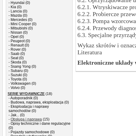
6.2. Oprzyrządowanie 
- Hyundai (0)
6.2.1. Wtryskiwacze pr
- Kia (0)
- Lancia (0)
6.2.2. Probiercze prze
- Mazda (0)
- Mercedes (0)
6.2.3. Pompa wzorcowa
- Mini Cooper (0)
6.2.4. Przewody diagno
- Mitsubishi (0)
- Nissan (0)
6.3. Specjalne przyrząd
- Opel (0)
- Peugeot (0)
Wykaz skrótów i oznac
- Renault (0)
- Rover (0)
Literatura
- Saab (0)
- Seat (0)
Elektroniczne układy
- Skoda (0)
- Ssang Yong (0)
- Subaru (0)
- Suzuki (0)
- Toyota (0)
- Volkswagen (0)
- Volvo (0)
SERIE WYDAWNICZE
(18)
- Autoporadnik (0)
- Budowa, naprawa, eksploatacja (0)
- Eksploatacja i naprawy
samochodów (0)
- Jak... (0)
-
Obsługa i naprawa
(15)
- Opisy techniczne i dane regulacyjne
(0)
- Pojazdy samochodowe (0)