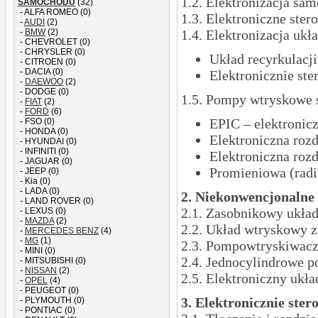
1.2. Elektronizacja sa
SAMOCHODU
(32)
- ALFA ROMEO (0)
1.3. Elektroniczne ste
-
AUDI
(2)
-
BMW
(2)
1.4. Elektronizacja uk
- CHEVROLET (0)
- CHRYSLER (0)
Układ recyrkulacj
- CITROEN (0)
- DACIA (0)
Elektronicznie st
-
DAEWOO
(2)
- DODGE (0)
1.5. Pompy wtryskowe s
-
FIAT
(2)
-
FORD
(6)
EPIC – elektronic
- FSO (0)
- HONDA (0)
Elektroniczna ro
- HYUNDAI (0)
- INFINITI (0)
Elektroniczna ro
- JAGUAR (0)
Promieniowa (rad
- JEEP (0)
- Kia (0)
- LADA (0)
2. Niekonwencjonalne 
- LAND ROVER (0)
2.1. Zasobnikowy ukł
- LEXUS (0)
-
MAZDA
(2)
2.2. Układ wtryskowy 
-
MERCEDES BENZ
(4)
-
MG
(1)
2.3. Pompowtryskiwacz
- MINI (0)
2.4. Jednocylindrowe 
- MITSUBISHI (0)
-
NISSAN
(2)
2.5. Elektroniczny uk
-
OPEL
(4)
- PEUGEOT (0)
3. Elektronicznie st
- PLYMOUTH (0)
- PONTIAC (0)