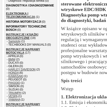
- Diagnoza i regulacja silnika (0)
sterowane elektronicz
DIAGNOSTYKA I DIAGNOZOWANIE
wtryskowe EDC/HDK V
(0)
ELEKTRONIKA I
Diagnostyka pomp wtr
TELEKOMUNIKACJA
(1)
do diagnostyki, badań
HISTORIA MOTORYZACJI
(0)
INFORMATORY TECHNICZNE
W książce opisano w o
BOSCH
(0)
wtryskowych silników w
INSTRUKCJE I KSIĄŻKI
OBCOJĘZYCZNE
(19)
regulacją i wymaganym
-
Samoloty
(1)
studenci oraz wykładow
- TECHBOOKS DIY MANUALS (0)
INSTRUKCJE NAPRAWY
profesjonalne warsztat
MOTOCYKLA
(17)
pomp wtryskowych i wt
- APRILIA (0)
-
BMW
(2)
silnikowego i pracując
- DUCATI (0)
samochodów osobowych 
- GILERA (0)
-
HARLEY DAVIDSON
(2)
postępu w budowie now
-
HONDA
(6)
-
KAWASAKI
(1)
- PEUGEOT (0)
Spis treści
-
PIAGGIO
(1)
- SIMSON (0)
Wstęp
- SUZUKI (0)
-
TRIUMPH
(2)
1. Elektronizacja uk
-
VESPA
(1)
-
YAMAHA
(1)
1.1. Emisja i ekonomik
INSTRUKCJE NAPRAWY