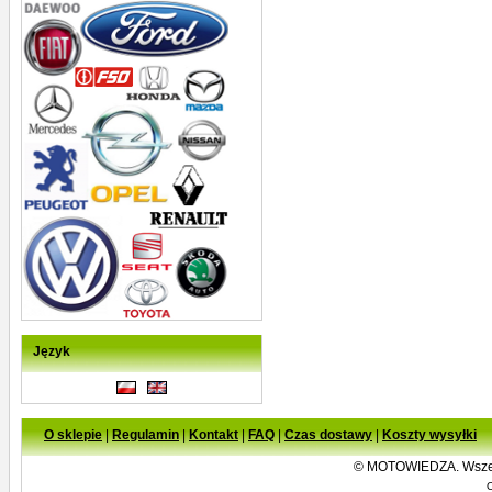
Język
O sklepie
|
Regulamin
|
Kontakt
|
FAQ
|
Czas dostawy
|
Koszty wysyłki
©
MOTOWIEDZA. Wszelki