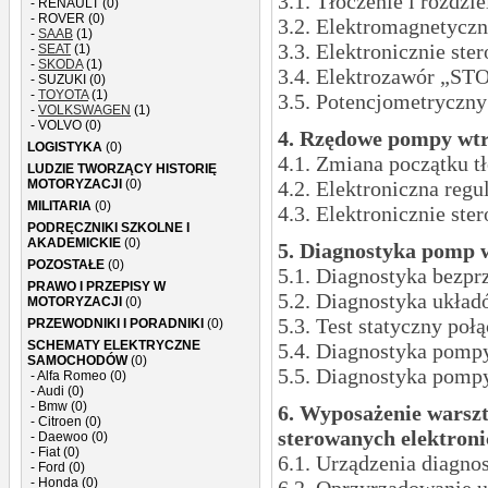
3.1. Tłoczenie i rozd
- RENAULT (0)
- ROVER (0)
3.2. Elektromagnetyczn
-
SAAB
(1)
3.3. Elektronicznie st
-
SEAT
(1)
-
SKODA
(1)
3.4. Elektrozawór „S
- SUZUKI (0)
-
TOYOTA
(1)
3.5. Potencjometryczny
-
VOLKSWAGEN
(1)
- VOLVO (0)
4. Rzędowe pompy wtr
LOGISTYKA
(0)
4.1. Zmiana początku t
LUDZIE TWORZĄCY HISTORIĘ
MOTORYZACJI
(0)
4.2. Elektroniczna re
MILITARIA
(0)
4.3. Elektronicznie st
PODRĘCZNIKI SZKOLNE I
AKADEMICKIE
(0)
5. Diagnostyka pomp 
POZOSTAŁE
(0)
5.1. Diagnostyka bezp
PRAWO I PRZEPISY W
5.2. Diagnostyka układ
MOTORYZACJI
(0)
5.3. Test statyczny poł
PRZEWODNIKI I PORADNIKI
(0)
SCHEMATY ELEKTRYCZNE
5.4. Diagnostyka pompy
SAMOCHODÓW
(0)
5.5. Diagnostyka pompy
- Alfa Romeo (0)
- Audi (0)
- Bmw (0)
6. Wyposażenie warszt
- Citroen (0)
sterowanych elektron
- Daewoo (0)
- Fiat (0)
6.1. Urządzenia diagno
- Ford (0)
- Honda (0)