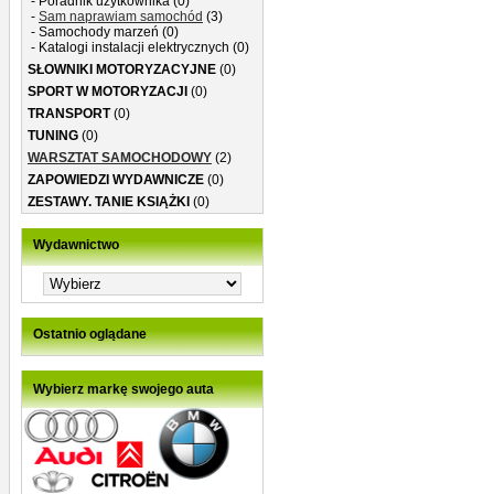
- Poradnik użytkownika (0)
-
Sam naprawiam samochód
(3)
- Samochody marzeń (0)
- Katalogi instalacji elektrycznych (0)
SŁOWNIKI MOTORYZACYJNE
(0)
SPORT W MOTORYZACJI
(0)
TRANSPORT
(0)
TUNING
(0)
WARSZTAT SAMOCHODOWY
(2)
ZAPOWIEDZI WYDAWNICZE
(0)
ZESTAWY. TANIE KSIĄŻKI
(0)
Wydawnictwo
Ostatnio oglądane
Wybierz markę swojego auta