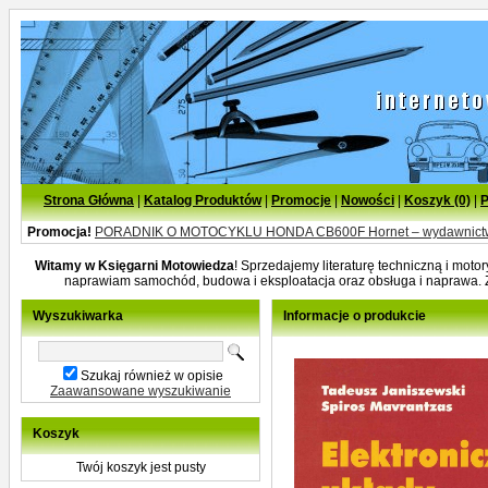
Strona Główna
|
Katalog Produktów
|
Promocje
|
Nowości
|
Koszyk (0)
|
P
Promocja!
PORADNIK O MOTOCYKLU HONDA CB600F Hornet – wydawnict
Witamy w Księgarni Motowiedza
! Sprzedajemy literaturę techniczną i mot
naprawiam samochód, budowa i eksploatacja oraz obsługa i naprawa.
Wyszukiwarka
Informacje o produkcie
Szukaj również w opisie
Zaawansowane wyszukiwanie
Koszyk
Twój koszyk jest pusty